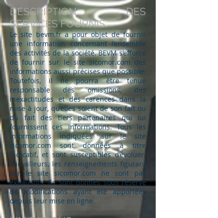
DESCRIPTION DES
SERVICES FOURNIS.
Le site bevm.fr a pour objet de fournir
une information concernant l’ensemble
des activités de la société. BEVM s’efforce
de fournir sur le site sicomor.com des
informations aussi précises que possible.
Toutefois, il ne pourra être tenue
responsable des omissions, des
inexactitudes et des carences dans la
mise à jour, qu’elles soient de son fait ou
du fait des tiers partenaires qui lui
fournissent ces informations. Tous les
informations indiquées sur le site
sicomor.com sont données à titre
indicatif, et sont susceptibles d’évoluer.
Par ailleurs, les renseignements figurant
sur le site sicomor.com ne sont pas
exhaustifs. Ils sont donnés sous réserve
de modifications ayant été apportées
depuis leur mise en ligne.