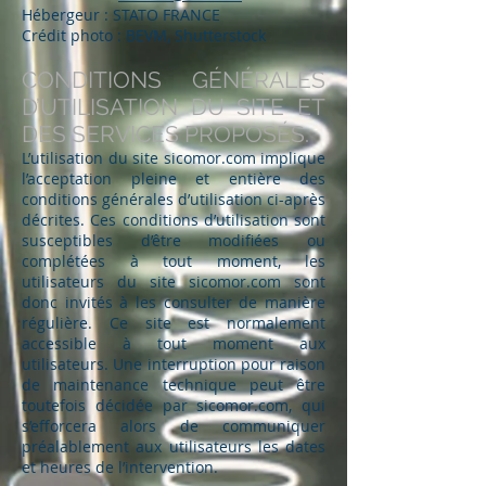
Hébergeur : STATO FRANCE
Crédit photo : BEVM, Shutterstock
CONDITIONS GÉNÉRALES
D’UTILISATION DU SITE ET
DES SERVICES PROPOSÉS.
L’utilisation du site sicomor.com implique
l’acceptation pleine et entière des
conditions générales d’utilisation ci-après
décrites. Ces conditions d’utilisation sont
susceptibles d’être modifiées ou
complétées à tout moment, les
utilisateurs du site sicomor.com sont
donc invités à les consulter de manière
régulière. Ce site est normalement
accessible à tout moment aux
utilisateurs. Une interruption pour raison
de maintenance technique peut être
toutefois décidée par sicomor.com, qui
s’efforcera alors de communiquer
préalablement aux utilisateurs les dates
et heures de l’intervention.