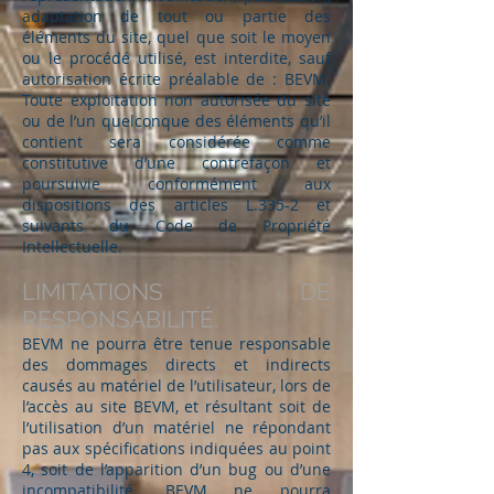
adaptation de tout ou partie des
éléments du site, quel que soit le moyen
ou le procédé utilisé, est interdite, sauf
autorisation écrite préalable de : BEVM.
Toute exploitation non autorisée du site
ou de l’un quelconque des éléments qu’il
contient sera considérée comme
constitutive d’une contrefaçon et
poursuivie conformément aux
dispositions des articles L.335-2 et
suivants du Code de Propriété
Intellectuelle.
LIMITATIONS DE
RESPONSABILITÉ.
BEVM ne pourra être tenue responsable
des dommages directs et indirects
causés au matériel de l’utilisateur, lors de
l’accès au site BEVM, et résultant soit de
l’utilisation d’un matériel ne répondant
pas aux spécifications indiquées au point
4, soit de l’apparition d’un bug ou d’une
incompatibilité. BEVM ne pourra