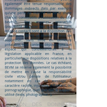
également être tenue responsable des
dommages indirects (tels par exemple
qu’une perte de marché ou perte d’une
chance) consécutifs à l’utilisation du site
bevm.fr. Des espaces interactifs
(possibilité de poser des questions dans
l’espace contact) sont à la disposition des
utilisateurs. BEVM se réserve le droit de
supprimer, sans mise en demeure
préalable, tout contenu déposé dans cet
espace qui contreviendrait à la
législation applicable en France, en
particulier aux dispositions relatives à la
protection des données. Le cas échéant,
BEVM se réserve également la possibilité
de mettre en cause la responsabilité
civile et/ou pénale de l’utilisateur,
notamment en cas de message à
caractère raciste, injurieux, diffamant, ou
pornographique, quel que soit le support
utilisé (texte, photographie…).
GESTION DES DONNÉES