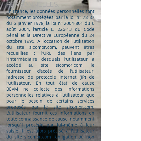
PERSONNELLES.
En France, les données personnelles sont
notamment protégées par la loi n° 78-87
du 6 janvier 1978, la loi n°
2004-801
du 6
août 2004, l’article L. 226-13 du Code
pénal et la Directive Européenne du 24
octobre 1995. A l’occasion de l’utilisation
du site sicomor.com, peuvent êtres
recueillies : l’URL des liens par
l’intermédiaire desquels l’utilisateur a
accédé au site sicomor.com, le
fournisseur d’accès de l’utilisateur,
l’adresse de protocole Internet (IP) de
l’utilisateur. En tout état de cause
BEVM ne collecte des informations
personnelles relatives à l’utilisateur que
pour le besoin de certains services
proposés par le site sicomor.com.
L’utilisateur fournit ces informations en
toute connaissance de cause, notamment
lorsqu’il procède par lui-même à leur
saisie. Il est alors précisé à l’utilisateur
du site sicomor.com l’obligation ou non