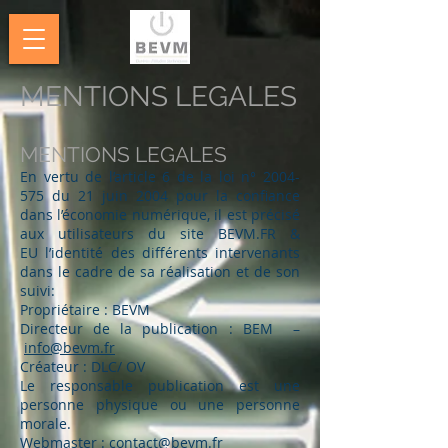
MENTIONS LEGALES
MENTIONS LEGALES
En vertu de l’article 6 de la loi n°
2004-
575
du 21 juin 2004 pour la confiance
dans l’économie numérique, il est précisé
aux utilisateurs du site
BEVM.FR &
EU
l’identité des différents intervenants
dans le cadre de sa réalisation et de son
suivi:
Propriétaire : BEVM
Directeur de la publication : BEM –
info@bevm.fr
Créateur : DLC/ OV
Le responsable publication est une
personne physique ou une personne
morale.
Webmaster :
contact@bevm.fr