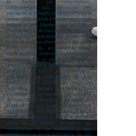
de fournir ces informations.
Conformément aux dispositions des
articles 38 et suivants de la loi 78-17 du 6
janvier 1978 relative à l’informatique, aux
fichiers et aux libertés, tout utilisateur
dispose d’un droit d’accès, de rectification
et d’opposition aux données personnelles
le concernant, en effectuant sa demande
écrite et signée, accompagnée d’une
copie du titre d’identité avec signature
du titulaire de la pièce, en précisant
l’adresse à laquelle la réponse doit être
envoyée. Aucune information
personnelle de l’utilisateur du site
bevm.fr n’est publiée à l’insu de
l’utilisateur, échangée, transférée, cédée
ou vendue sur un support quelconque à
des tiers. Seule l’hypothèse du rachat de
BEVM et de ses droits permettrait la
transmission des dites informations à
l’éventuel acquéreur qui serait à son tour
tenu de la même obligation de
conservation et de modification des
données vis à vis de l’utilisateur du site