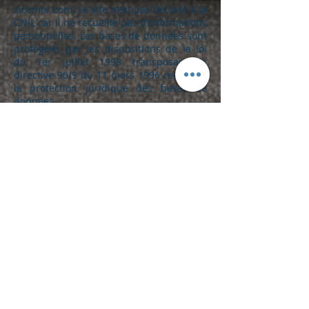
sicomor.com. Le site n’est pas déclaré à la
CNIL car il ne recueille pas d’informations
personnelles. Les bases de données sont
protégées par les dispositions de la loi
du 1er juillet 1998 transposant la
directive 96/9 du 11 mars 1996 relative à
la protection juridique des bases de
données.
LIENS HYPERTEXTES ET
COOKIES.
Le site bevm.fr contient un certain
nombre de liens hypertextes vers
d’autres sites, mis en place avec
l’autorisation de BEVM. Cependant,
BEVM n’a pas la possibilité de vérifier le
contenu des sites ainsi visités, et
n’assumera en conséquence aucune
responsabilité de ce fait. La navigation
sur le site sicomor.com est susceptible
de provoquer l’installation de cookie(s)
sur l’ordinateur de l’utilisateur. Un cookie
est un fichier de petite taille, qui ne