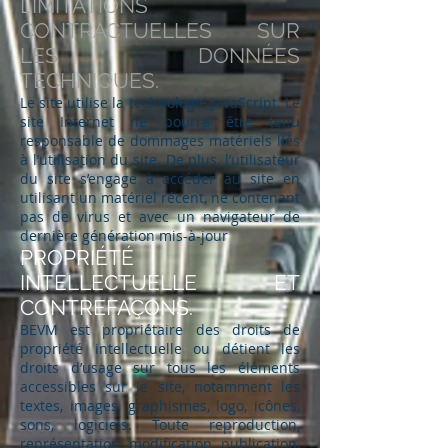
LIMITATIONS
CONTRACTUELLES SUR
LES DONNÉES
TECHNIQUES.
Le site utilise la technologie JavaScript. Le
site Internet ne pourra être tenu
responsable de dommages matériels liés
à l’utilisation du site. De plus, l’utilisateur
du site s’engage à accéder au site en
utilisant un matériel récent, ne contenant
pas de virus et avec un navigateur de
dernière génération mis-à-jour
PROPRIÉTÉ
INTELLECTUELLE ET
CONTREFAÇONS.
BEVM est propriétaire des droits de
propriété intellectuelle ou détient les
droits d’usage sur tous les éléments
accessibles sur le site, notamment les
textes, images, graphismes, logo, icônes,
sons, logiciels. Toute reproduction,
représentation, modification, publication,