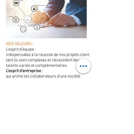
NOS VALEURS :
L'esprit d'équipe :
indispensable à la réussite de nos projets client
tant ils sont complexes et nécessitent des
talents variés et complémentaires.
L’esprit d’entreprise
:
qui anime les collaborateurs d’une société
dynamique.
La recherche de l’excellence :
clé du succès auprès de nos clients et principal
vecteur de notoriété.
L’indépendance :
nous permet d’exercer notre métier en toute
objectivité, sans autre motivation que l’intérêt
de nos clients.